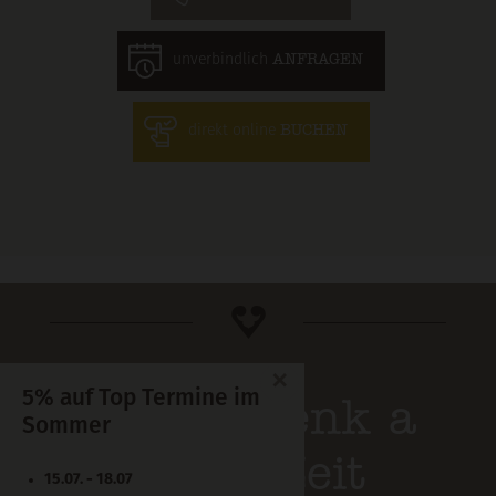
unverbindlich
ANFRAGEN
direkt online
BUCHEN
×
5% auf Top Termine im
Mocht's enk a
Sommer
guate Zeit
15.07. - 18.07