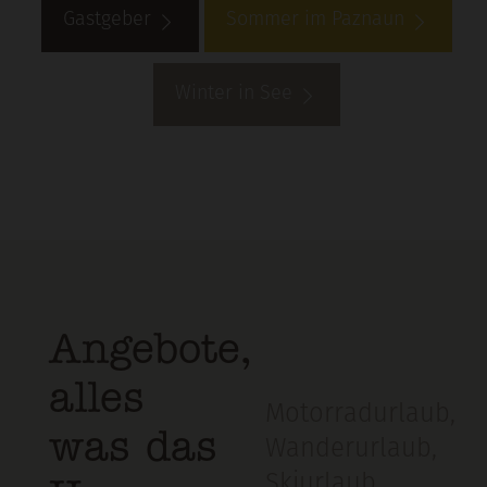
Gastgeber
Sommer im Paznaun
Winter in See
Angebote,
alles
Motorradurlaub
,
was das
Wanderurlaub
,
Skiurlaub