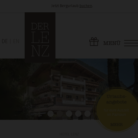
Jetzt Bergurlaub
buchen
.
DE
EN
MENÜ
Urlaubs-
angebote
für eure Auszeit
im Paznaun
MEHR
HOTEL LENZ