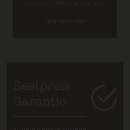
entspannt der Sonne entgegen. Belohnt
werdet´s ihr mit gigantischen
Mehr
Details
hier
Ausblicken. Und wer mag, der springt
am Nachmittag zum Abkühlen in den
Badesee hier in See.
Bestpreis
Garantie