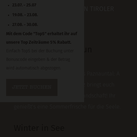
23.07. - 25.07
TRAUMURLAUB IN DEN TIROLER
19.08. - 23.08.
BERGEN
27.08. - 30.08.
Mit dem Code "Top5" erhaltet ihr auf
unsere Top Zeiträume 5% Rabatt.
Sommer im Paznaun
Einfach Top5 bei der Buchung unter
Bonuscode eingeben & der Betrag
Höhenluft Schnuppern
wird automatisch abgezogen.
Folgt's dem Ruf der Berge ins Paznauntal: A
Sommerurlaub im Hotel Lenz bringt euch
JETZT BUCHEN
mitten in die schönste Berglandschaft! Ihr
genießt's eine Sommerfrische für die Seele.
Winter in See