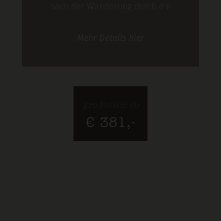
nach der Wanderung durch die
Gipfelwelt von Silvretta, Verwall und
Mehr
Details
hier
Samnaun: im Hotel Lenz in See sind
abwechslungsreiche und genussvolle
Urlaubstage garantiert. Unser Special:
5 = 4. Bleibt 5 Nächte zum Preis von 4.
pro Person ab
€ 381,-