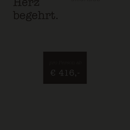
Herz
begehrt.
pro Person ab
€ 416,-