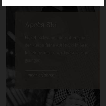
Après-Ski
Einkehrschwung und Hüttengaudi -
der kleine feine Après-Ski in See:
Im "Bergrausch" wird getanzt und
gsungen.
mehr
erfahren