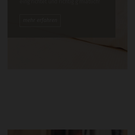
eing'richtet und richtig g'miatlich!
mehr
erfahren