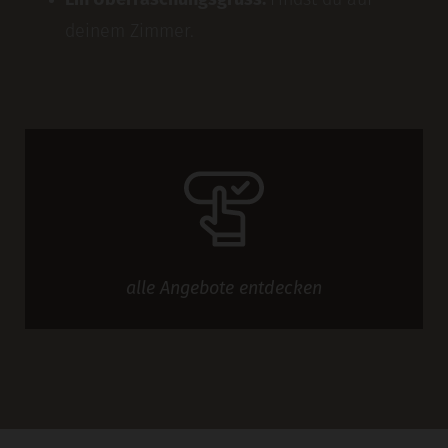
Ein Überraschungsgruss:
Findst du auf
deinem Zimmer.
alle
Angebote
entdecken