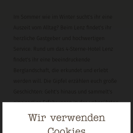
Im Sommer wie im Winter sucht's ihr eine
Auszeit vom Alltag? Beim Lenz findet's ihr
herzliche Gastgeber und hochwertigen
Service. Rund um das 4-Sterne-Hotel Lenz
findet's ihr eine beeindruckende
Berglandschaft, die erkundet und erlebt
werden will. Die Gipfel erzählen euch große
Geschichten: Geht's hinaus und sammelt's
einzigartige Erfahrungen in der unberührten
Natur.
Wir verwenden
Cookies