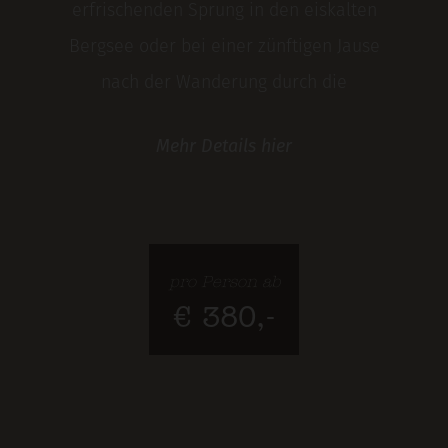
erfrischenden Sprung in den eiskalten
Bergsee oder bei einer zünftigen Jause
nach der Wanderung durch die
Gipfelwelt von Silvretta, Verwall und
Mehr
Details
hier
Samnaun: im Hotel Lenz in See sind
abwechslungsreiche und genussvolle
Urlaubstage garantiert. Unser Special:
5 = 4. Bleibt 5 Nächte zum Preis von 4.
pro Person ab
€ 380,-