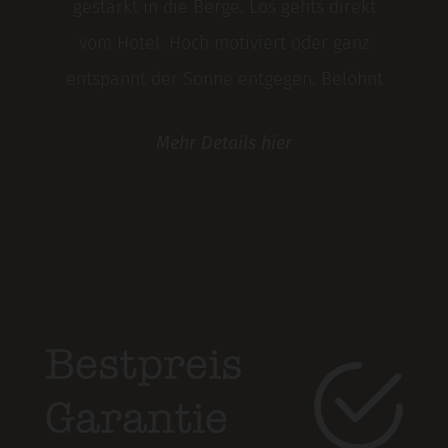
gestärkt in die Berge. Los gehts direkt
vom Hotel. Hoch motiviert oder ganz
entspannt der Sonne entgegen. Belohnt
werdet´s ihr mit gigantischen
Mehr
Details
hier
Ausblicken. Und wer mag, der springt
am Nachmittag zum Abkühlen in den
Badesee hier in See.
Bestpreis
Garantie