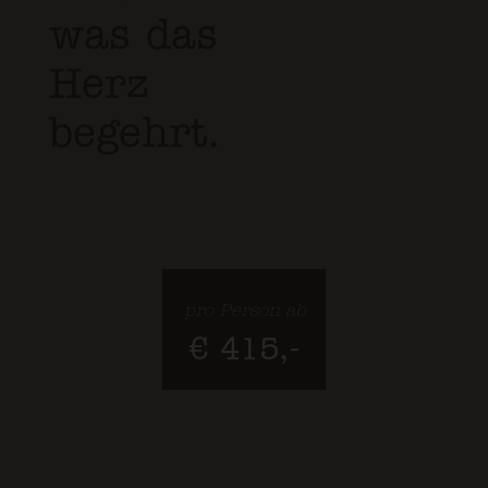
Motorradurlaub
,
was das
Wanderurlaub
,
Skiurlaub
Herz
begehrt.
pro Person ab
€ 415,-