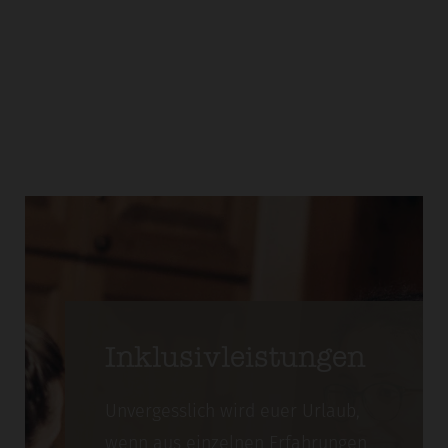
Inklusivleistungen
Unvergesslich wird euer Urlaub,
wenn aus einzelnen Erfahrungen