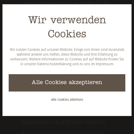
oder Hirschkalbsrücken findet ihr bis
Mitte Oktober auf unserer Karte.
Wir verwenden
Cookies
Wir nutzen Cookies auf unserer Website. Einige von ihnen sind essenziell,
während andere uns helfen, diese Website und Ihre Erfahrung zu
verbessern. Weitere Informationen zu Cookies auf auf Website finden Sie
in unserer
Datenschutzerklärung
und zu uns im
Impressum
.
Hungrig
Alle Cookies akzeptieren
geworden?
Alle Cookies ablehnen
TISCHRESERVIERUNG
Reservieren Sie jetzt Ihren Tisch im
Wirtshaus Lenz und freuen Sie sich