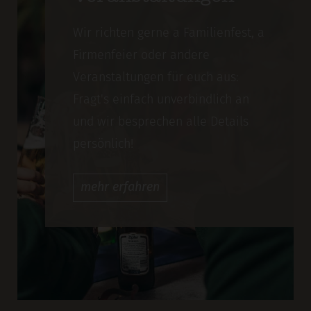
Wir richten gerne a Familienfest, a
Firmenfeier oder andere
Veranstaltungen für euch aus:
Fragt's einfach unverbindlich an
und wir besprechen alle Details
persönlich!
mehr
erfahren