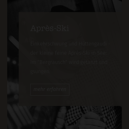
Après-Ski
Einkehrschwung und Hüttengaudi -
der kleine feine Après-Ski in See:
Im "Bergrausch" wird getanzt und
gsungen.
mehr
erfahren