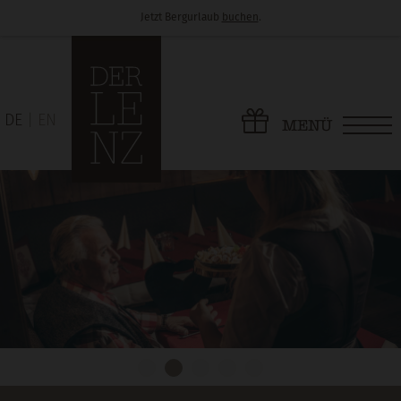
Jetzt Bergurlaub
buchen
.
DE
EN
MENÜ