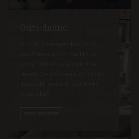
Gutscheine
Mit den Genussgutscheinen für
das Wirtshaus Lenz macht's ihr
euren Liebsten garantiert eine
Freude: Die Gutscheine könnt's ihr
individuell gestalten und direkt
ausdrucken.
mehr
erfahren