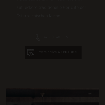
auf leckere traditionelle Gerichte der
Österreichischen Küche.
+43 (0) 5441 85 50
unverbindlich
ANFRAGEN