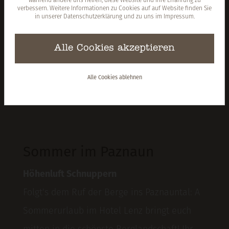
während andere uns helfen, diese Website und Ihre Erfahrung zu
verbessern. Weitere Informationen zu Cookies auf auf Website finden Sie
in unserer
Datenschutzerklärung
und zu uns im
Impressum
.
Mocht's enk a
Alle Cookies akzeptieren
guate Zeit
Alle Cookies ablehnen
TRAUMURLAUB IN DEN TIROLER
BERGEN
Sommer im Paznaun
Höhenluft Schnuppern
Folgt's dem Ruf der Berge ins Paznauntal: A
Sommerurlaub im Hotel Lenz bringt euch