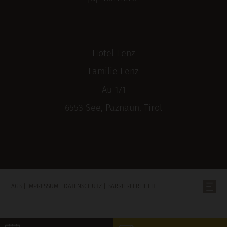
Hotel Lenz
Familie Lenz
Au 171
6553 See, Paznaun, Tirol
AGB
|
IMPRESSUM
|
DATENSCHUTZ
|
BARRIEREFREIHEIT