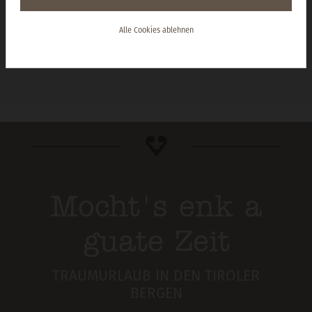
direkt online
BUCHEN
Alle Cookies ablehnen
Mocht's enk a
guate Zeit
TRAUMURLAUB IN DEN TIROLER
BERGEN