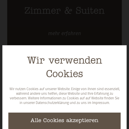
Zimmer & Suiten
mehr
erfahren
Wir verwenden
Kulinarik
Cookies
mehr
erfahren
Wir nutzen Cookies auf unserer Website. Einige von ihnen sind essenziell,
während andere uns helfen, diese Website und Ihre Erfahrung zu
verbessern. Weitere Informationen zu Cookies auf auf Website finden Sie
in unserer
Datenschutzerklärung
und zu uns im
Impressum
.
Alle Cookies akzeptieren