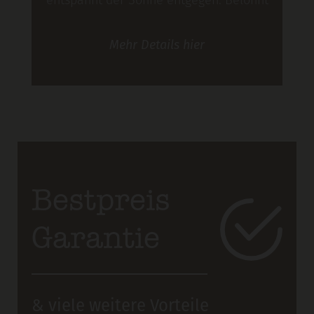
entspannt der Sonne entgegen. Belohnt
werdet´s ihr mit gigantischen
Mehr
Details
hier
Ausblicken. Und wer mag, der springt
am Nachmittag zum Abkühlen in den
Badesee hier in See.
Bestpreis
Garantie
& viele weitere Vorteile