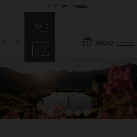
Jetzt Bergurlaub
buchen
.
DE
EN
MENÜ
HOTEL LENZ