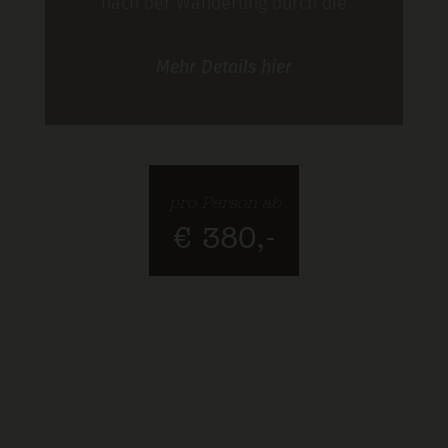
nach der Wanderung durch die
Gipfelwelt von Silvretta, Verwall und
Mehr
Details
hier
Samnaun: im Hotel Lenz in See sind
abwechslungsreiche und genussvolle
Urlaubstage garantiert. Unser Special:
5 = 4. Bleibt 5 Nächte zum Preis von 4.
pro Person ab
€ 380,-